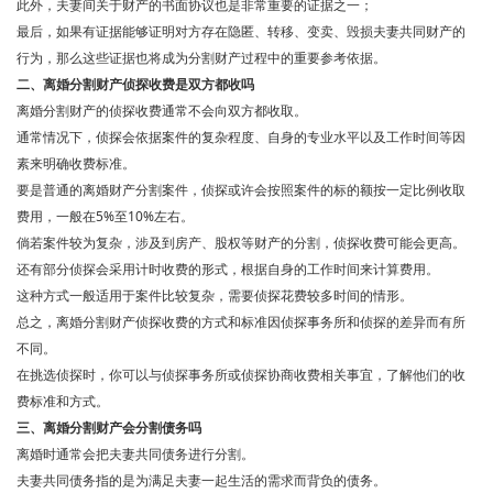
此外，夫妻间关于财产的书面协议也是非常重要的证据之一；
最后，如果有证据能够证明对方存在隐匿、转移、变卖、毁损夫妻共同财产的
行为，那么这些证据也将成为分割财产过程中的重要参考依据。
二、离婚分割财产侦探收费是双方都收吗
离婚分割财产的侦探收费通常不会向双方都收取。
通常情况下，侦探会依据案件的复杂程度、自身的专业水平以及工作时间等因
素来明确收费标准。
要是普通的离婚财产分割案件，侦探或许会按照案件的标的额按一定比例收取
费用，一般在5%至10%左右。
倘若案件较为复杂，涉及到房产、股权等财产的分割，侦探收费可能会更高。
还有部分侦探会采用计时收费的形式，根据自身的工作时间来计算费用。
这种方式一般适用于案件比较复杂，需要侦探花费较多时间的情形。
总之，离婚分割财产侦探收费的方式和标准因侦探事务所和侦探的差异而有所
不同。
在挑选侦探时，你可以与侦探事务所或侦探协商收费相关事宜，了解他们的收
费标准和方式。
三、离婚分割财产会分割债务吗
离婚时通常会把夫妻共同债务进行分割。
夫妻共同债务指的是为满足夫妻一起生活的需求而背负的债务。