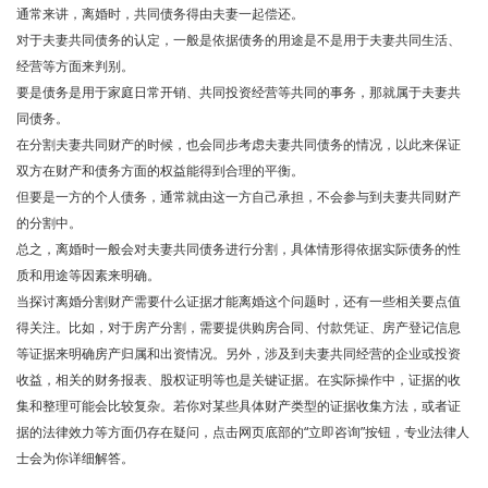
通常来讲，离婚时，共同债务得由夫妻一起偿还。
对于夫妻共同债务的认定，一般是依据债务的用途是不是用于夫妻共同生活、
经营等方面来判别。
要是债务是用于家庭日常开销、共同投资经营等共同的事务，那就属于夫妻共
同债务。
在分割夫妻共同财产的时候，也会同步考虑夫妻共同债务的情况，以此来保证
双方在财产和债务方面的权益能得到合理的平衡。
但要是一方的个人债务，通常就由这一方自己承担，不会参与到夫妻共同财产
的分割中。
总之，离婚时一般会对夫妻共同债务进行分割，具体情形得依据实际债务的性
质和用途等因素来明确。
当探讨离婚分割财产需要什么证据才能离婚这个问题时，还有一些相关要点值
得关注。比如，对于房产分割，需要提供购房合同、付款凭证、房产登记信息
等证据来明确房产归属和出资情况。另外，涉及到夫妻共同经营的企业或投资
收益，相关的财务报表、股权证明等也是关键证据。在实际操作中，证据的收
集和整理可能会比较复杂。若你对某些具体财产类型的证据收集方法，或者证
据的法律效力等方面仍存在疑问，点击网页底部的“立即咨询”按钮，专业法律人
士会为你详细解答。