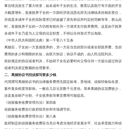
事后情况发生了重大转变，如未成年子女的生活、教育以及医疗等方面的开支
大幅度增长，直接抚养子女的一方因经济状况恶化而无法继续承担相应责任，
亦或是未成年子女的实际需求已经超越了原先协议所约定的范畴等等，那么此
时，直接抚养子女的一方仍然有权向另一方请求支付抚养费用。这是由于抚养
未成年子女乃是为人父母的法定职责，不得以任何形式予以免除。
《中华人民共和国民法典》第一千零八十五条
离婚后，子女由一方直接抚养的，另一方应当负担部分或者全部抚养费。负担
费用的多少和期限的长短，由双方协议；协议不成的，由人民法院判决。
前款规定的协议或者判决，不妨碍子女在必要时向父母任何一方提出超过协议
或者判决原定数额的合理要求。
二、离婚协议书找侦探写要多少钱
代理撰写离婚协议书的法律服务费用无固定标准，受地域、侦探经验知名度、
案件复杂程度等影响。一般在几百元至数千元变动。简单离婚协议花费较少，
涉及复杂财产分割、子女抚养权等事宜费用可能提高。
《侦探服务收费管理办法》第四条
侦探服务收费实行政府指导价和市场调节价。
《侦探服务收费管理办法》第八条
政府制定的侦探服务收费应当充分考虑当地经济发展水平、社会承受能力和侦